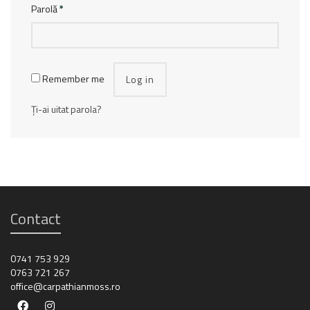
Parolă
*
Remember me
Log in
Ți-ai uitat parola?
Contact
0741 753 929
0763 721 267
office@carpathianmoss.ro