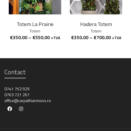
Totem La Prairie
Hadera Totem
Totem
Totem
€
350.00
–
€
550.00
€
350.00
–
€
700.00
+TVA
+TVA
Contact
0741 753 929
0763 721 267
office@carpathianmoss.ro