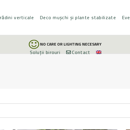
rădini verticale
Deco mușchi și plante stabilizate
Eve
NO CARE OR LIGHTING NECESARY
Soluții birouri
Contact