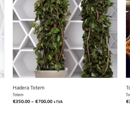
Hadera Totem
T
Totem
T
€
350.00
–
€
700.00
€
+TVA