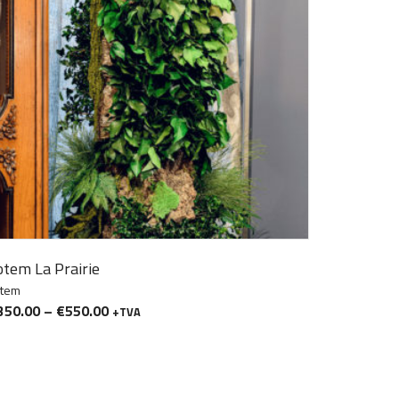
otem La Prairie
otem
350.00
–
€
550.00
+TVA