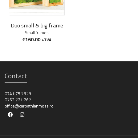
Duo small & big frame
Small frames
€
160.00
+TVA
Contact
0741 753 929
0763 721 267
office@carpathianmoss.ro