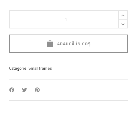
Pole
moss
frame
quantity
ADAUGĂ ÎN COȘ
Categorie:
Small frames